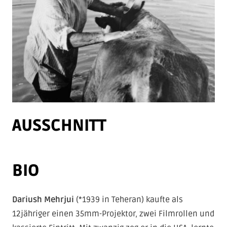
AUSSCHNITT
BIO
Indem Sie dieses Video laden, stimmen Sie
der Datenschutzrichtlinie von
Vimeo
zu und
akzeptieren die Verwendung von Cookies.
Dariush Mehrjui
(*1939 in Teheran) kaufte als
12jähriger einen 35mm-Projektor, zwei Filmrollen und
Immer Vimeo-Videos auf allen Seiten