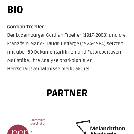
BIO
Indem Sie dieses Video laden, stimmen Sie
der Datenschutzrichtlinie von
Youtube
zu
und akzeptieren die Verwendung von
Gordian Troeller
Cookies.
Der Luxemburger Gordian Troeller (1917-2003) und die
Französin Marie-Claude Deffarge (1924-1984) setzten
Immer Youtube-Videos auf allen Seiten
mit über 80 Dokumentarfilmen und Fotoreportagen
laden.
Maßstäbe. Ihre Analyse postkolonialer
Herrschaftsverhältnisse bleibt aktuell.
VIDEO LADEN
PARTNER