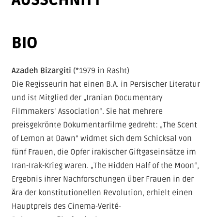
BIO
Indem Sie dieses Video laden, stimmen Sie
der Datenschutzrichtlinie von
Vimeo
zu und
akzeptieren die Verwendung von Cookies.
Azadeh Bizargiti
(*1979 in Rasht)
Die Regisseurin hat einen B.A. in Persischer Literatur
Immer Vimeo-Videos auf allen Seiten
und ist Mitglied der „Iranian Documentary
laden.
Filmmakers‘ Association“. Sie hat mehrere
preisgekrönte Dokumentarfilme gedreht: „The Scent
VIDEO LADEN
of Lemon at Dawn” widmet sich dem Schicksal von
fünf Frauen, die Opfer irakischer Giftgaseinsätze im
Iran-Irak-Krieg waren. „The Hidden Half of the Moon“,
Ergebnis ihrer Nachforschungen über Frauen in der
Ära der konstitutionellen Revolution, erhielt einen
Hauptpreis des Cinema-Verité-