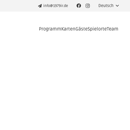
Deutsch
info@1979ir.de
Programm
Karten
Gäste
Spielorte
Team